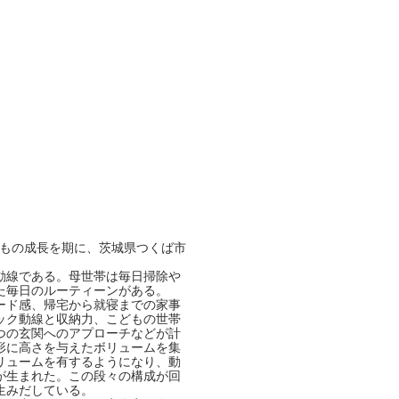
どもの成長を期に、茨城県つくば市
動線である。母世帯は毎日掃除や
た毎日のルーティーンがある。
ード感、帰宅から就寝までの家事
ック動線と収納力、こどもの世帯
つの玄関へのアプローチなどが計
形に高さを与えたボリュームを集
リュームを有するようになり、動
が生まれた。この段々の構成が回
生みだしている。