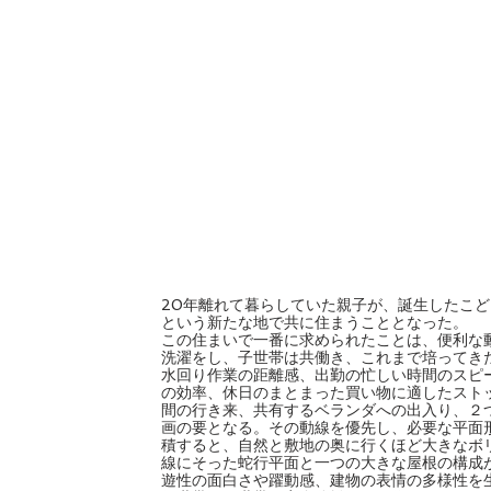
20年離れて暮らしていた親子が、誕生したこ
という新たな地で共に住まうこととなった。
この住まいで一番に求められたことは、便利な
洗濯をし、子世帯は共働き、これまで培ってき
水回り作業の距離感、出勤の忙しい時間のスピ
の効率、休日のまとまった買い物に適したスト
間の行き来、共有するベランダへの出入り、２
画の要となる。その動線を優先し、必要な平面
積すると、自然と敷地の奥に行くほど大きなボ
線にそった蛇行平面と一つの大きな屋根の構成
遊性の面白さや躍動感、建物の表情の多様性を