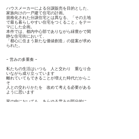
ハウスメーカーによる分譲販売を目的とした、
家族向けの一戸建て住宅の計画。
規格化された分譲住宅とは異なる、「その土地
で最も暮らしやすい住宅をつくること」をテー
マにした企画。
本件では、都内中心部でありながら緑豊かで閑
静な住宅街において、
「都心に住まう新たな価値創造」の提案が求め
られた。
- 営みの多重奏 -
私たちの生活はいつも 人と交わり 重なり合
いながら成り立っています
離れていてもできることが増えた時代だからこ
そ
人との交わりかたを
改めて考える必要がある
ように思います
家の中においても あらゆる営みが部分的に
また包括的に重なり合っています
社会情勢やIT化も相まって 家が担う役割が変
化し続ける昨今
することに合わせて部屋を移動するのではな
く ルーズにずるずると
あれもしながらこれもできる そんなラフな多
様さが求められている気がします