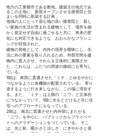
地方の工業都市である敷地。建築主の地元であ
るこの土地に、新規オープンさせる接骨院と住
まいを同時に新築する計画 。
地域の人にとって居心地の良い接骨院と、新し
い家族の生活が営まれる建物として、場所を細
かく規定せず自由に過ごせると共に、将来の変
化にも対応できるような、おおらかなプランニ
ングが目指された。
建物の骨格として、内外の境界を曖昧にし、生
活に外の要素を取り入れるため、外部空間を建
物内に貫入させ、それらを立体的に展開させ
た。これらは、ふたつの用途の接続にも寄与し
ている。
1階は、東西に貫通させた「ミチ」とゆるやかに
つながるように各機能が配置されている。 寄り
道するように行き来しながら、この場に滞在す
る。また、「ミチ」は上階の「ニワ」と立体的
につながっていて、1階に光をとどけると共に住
宅へのアプローチにもなっている。
2階は、南北に貫通させた内外部にまたがる
「ニワ」を中心に、パブリックからプライベー
トへのグラデーションをつくっている。 そこ
は、光と影、暖かさと涼しさ、にぎやかさと落
ち着きなど、不均一な場が境なく連続してい
て、居場所を選びながら自由に生活できる。